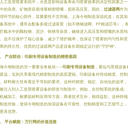
人工造景喷雾系统中，水质是影响设备寿命与喷雾效果的决定性因素之一
中的杂质、矿物质容易堵塞精密喷嘴，损坏高压泵。因此，
过滤器网
作为
理环节的核心部件，其重要性不言而喻。上海今翊制造深谙此道，在其加
备系统中，通常会配备多级过滤装置（如不锈钢滤网、PP棉滤芯等），
拦截水中的颗粒物、泥沙、铁锈等杂质，确保进入高压泵和喷嘴的水质纯
。这不仅保护了核心设备，减少了维护频率，也保证了喷雾的均匀性和景
果的持久性。优质的过滤器网产品是设备长期稳定运行的“守护神”。
、 产业联动：印刷专用设备制造的精密基因
海今翊制造的另一重要业务板块——
印刷专用设备制造
，看似与景观设备
甚远，实则共享着现代精密制造的底层逻辑。印刷设备对传动精度、控制
、材料耐久性有着近乎苛刻的要求。这种对精密、稳定、自动化的追求，
被注入到人工造景喷雾设备的研发与制造中。例如，在控制系统的集成、
机械加工、耐磨损材料应用等方面，两者技术互补，相得益彰。这种跨领
制造经验，使得今翊制造的加湿设备在可靠性、控制精度和工艺细节上，
更具优势。
、 平台赋能：万行网的价值连接