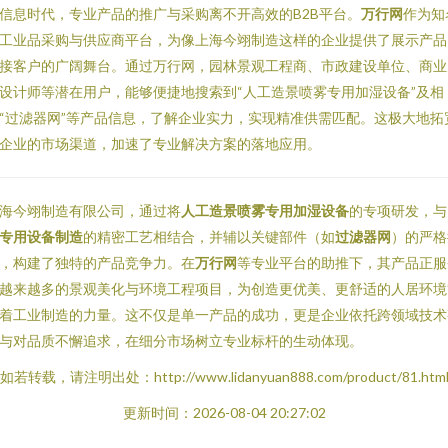
信息时代，专业产品的推广与采购离不开高效的B2B平台。
万行网
作为知
工业品采购与供应商平台，为像上海今翊制造这样的企业提供了展示产品
接客户的广阔舞台。通过万行网，园林景观工程商、市政建设单位、商业
设计师等潜在用户，能够便捷地搜索到“人工造景喷雾专用加湿设备”及相
“过滤器网”等产品信息，了解企业实力，实现精准供需匹配。这极大地拓
企业的市场渠道，加速了专业解决方案的落地应用。
海今翊制造有限公司，通过将
人工造景喷雾专用加湿设备
的专项研发，与
专用设备制造
的精密工艺相结合，并辅以关键部件（如
过滤器网
）的严格
，构建了独特的产品竞争力。在
万行网
等专业平台的助推下，其产品正服
越来越多的景观美化与环境工程项目，为创造更优美、更舒适的人居环境
着工业制造的力量。这不仅是单一产品的成功，更是企业依托跨领域技术
与对品质不懈追求，在细分市场树立专业标杆的生动体现。
如若转载，请注明出处：http://www.lidanyuan888.com/product/81.htm
更新时间：2026-08-04 20:27:02