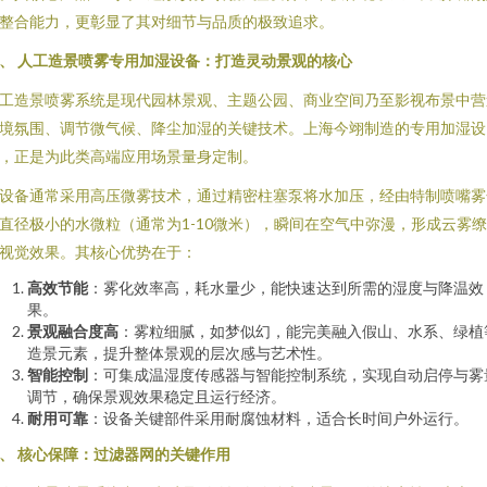
整合能力，更彰显了其对细节与品质的极致追求。
、 人工造景喷雾专用加湿设备：打造灵动景观的核心
工造景喷雾系统是现代园林景观、主题公园、商业空间乃至影视布景中营
境氛围、调节微气候、降尘加湿的关键技术。上海今翊制造的专用加湿设
，正是为此类高端应用场景量身定制。
设备通常采用高压微雾技术，通过精密柱塞泵将水加压，经由特制喷嘴雾
直径极小的水微粒（通常为1-10微米），瞬间在空气中弥漫，形成云雾
视觉效果。其核心优势在于：
高效节能
：雾化效率高，耗水量少，能快速达到所需的湿度与降温效
果。
景观融合度高
：雾粒细腻，如梦似幻，能完美融入假山、水系、绿植
造景元素，提升整体景观的层次感与艺术性。
智能控制
：可集成温湿度传感器与智能控制系统，实现自动启停与雾
调节，确保景观效果稳定且运行经济。
耐用可靠
：设备关键部件采用耐腐蚀材料，适合长时间户外运行。
、 核心保障：过滤器网的关键作用