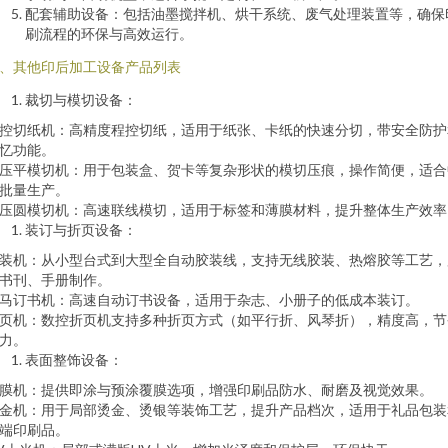
配套辅助设备：包括油墨搅拌机、烘干系统、废气处理装置等，确保
刷流程的环保与高效运行。
、其他印后加工设备产品列表
裁切与模切设备：
控切纸机：高精度程控切纸，适用于纸张、卡纸的快速分切，带安全防护
忆功能。
压平模切机：用于包装盒、贺卡等复杂形状的模切压痕，操作简便，适合
批量生产。
压圆模切机：高速联线模切，适用于标签和薄膜材料，提升整体生产效率
装订与折页设备：
装机：从小型台式到大型全自动胶装线，支持无线胶装、热熔胶等工艺，
书刊、手册制作。
马订书机：高速自动订书设备，适用于杂志、小册子的低成本装订。
页机：数控折页机支持多种折页方式（如平行折、风琴折），精度高，节
力。
表面整饰设备：
膜机：提供即涂与预涂覆膜选项，增强印刷品防水、耐磨及视觉效果。
金机：用于局部烫金、烫银等装饰工艺，提升产品档次，适用于礼品包装
端印刷品。